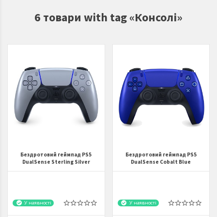
6 товари with tag «Консолі»
Бездротовий геймпад PS5
Бездротовий геймпад PS5
DualSense Sterling Silver
DualSense Cobalt Blue
У наявності
У наявності