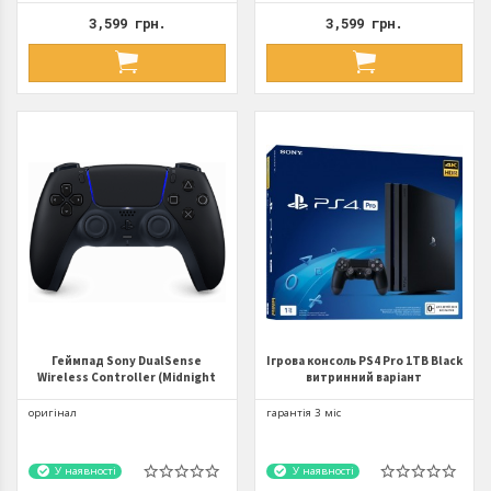
3,599 грн.
3,599 грн.
Геймпад Sony DualSense
Ігрова консоль PS4 Pro 1TB Black
Wireless Controller (Midnight
витринний варіант
Black) CFI-ZCT1W
оригінал
гарантія 3 міс
У наявності
У наявності