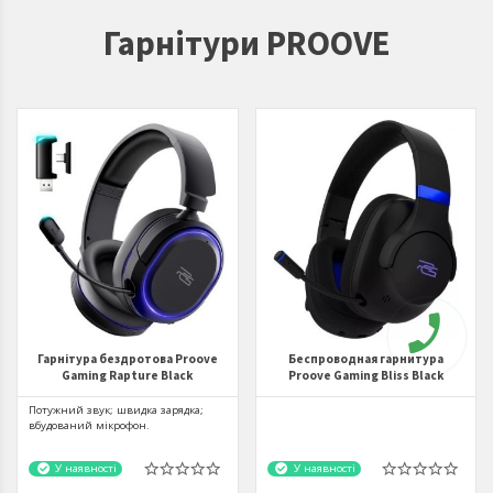
Гарнітури PROOVE
Гарнітура бездротова Proove
Беспроводная гарнитура
Gaming Rapture Black
Proove Gaming Bliss Black
Потужний звук; швидка зарядка;
вбудований мікрофон.
У наявності
У наявності