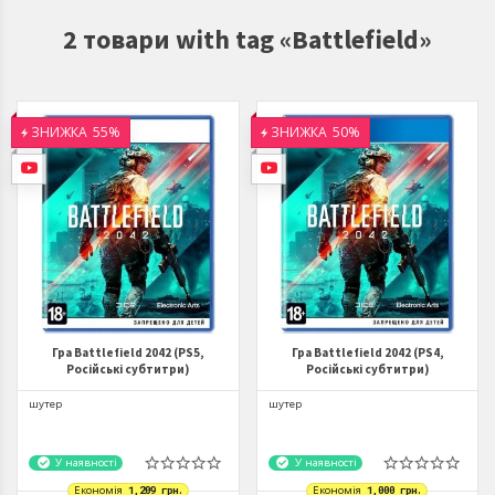
2 товари with tag «Battlefield»
ЗНИЖКА
55%
ЗНИЖКА
50%
Гра Battlefield 2042 (PS5,
Гра Battlefield 2042 (PS4,
Російські субтитри)
Російські субтитри)
шутер
шутер
У наявності
У наявності
Економія
1,209 грн.
Економія
1,000 грн.