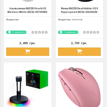
Ігрова миша RAZER Orochi V2
Миша RAZER DeathAdder V2 X
Wireless White (RZ01-03730400-
Hyperspeed (RZ01-04130100-
R3G1)
R3G1)
бездротова
Бездротова, оптична
У наявності
У наявності
3,499 грн.
2,799 грн.