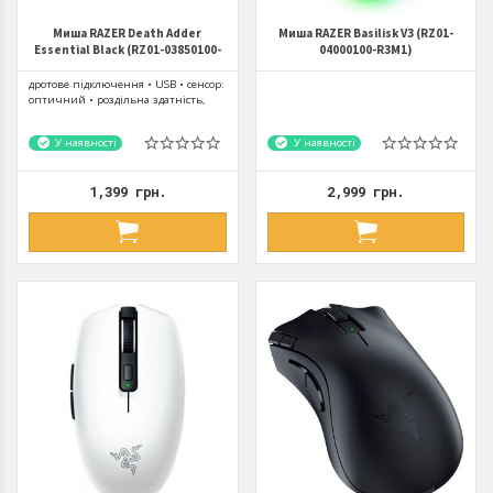
Миша RAZER Death Adder
Миша RAZER Basilisk V3 (RZ01-
Essential Black (RZ01-03850100-
04000100-R3M1)
R3M1)
дротове підключення • USB • сенсор:
оптичний • роздільна здатність,
dpi: 6400
У наявності
У наявності
1,399 грн.
2,999 грн.