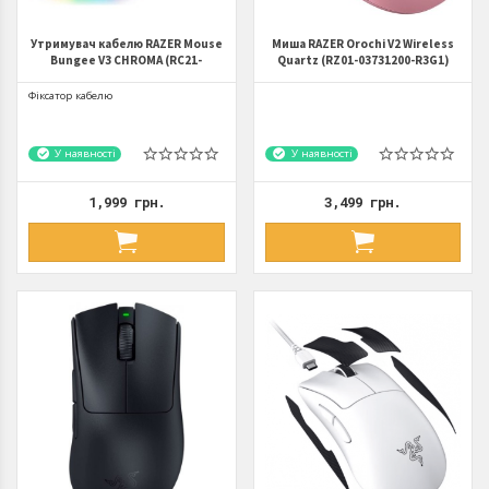
Утримувач кабелю RAZER Mouse
Миша RAZER Orochi V2 Wireless
Bungee V3 CHROMA (RC21-
Quartz (RZ01-03731200-R3G1)
01520100-R3M1)
Фіксатор кабелю
У наявності
У наявності
1,999 грн.
3,499 грн.