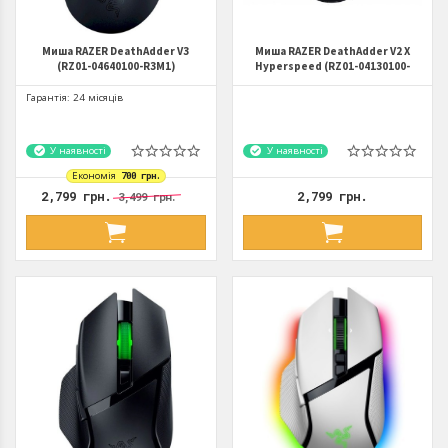
Миша RAZER DeathAdder V3
Миша RAZER DeathAdder V2 X
(RZ01-04640100-R3M1)
Hyperspeed (RZ01-04130100-
R3G1)
Гарантія: 24 місяців
У наявності
У наявності
Економія
700 грн.
2,799 грн.
2,799 грн.
3,499 грн.