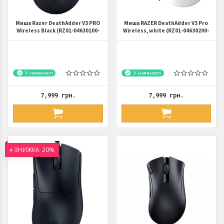
Миша Razer DeathAdder V3 PRO
Миша RAZER DeathAdder V3 Pro
Wireless Black (RZ01-04630100-
Wireless, white (RZ01-04630200-
R3G1)
R3G1)
У наявності
У наявності
7,999 грн.
7,999 грн.
ЗНИЖКА
20%