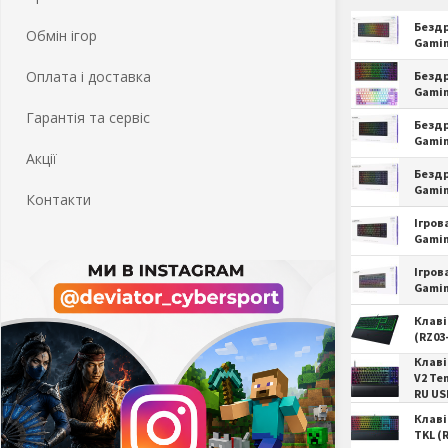
Бездр
Обмін ігор
Gamin
Оплата і доставка
Бездр
Gamin
Гарантія та сервіс
Бездр
Gamin
Акції
Бездр
Gamin
Контакти
Ігров
Gamin
Ігров
Gamin
Клаві
(RZ03
Клаві
V2 Te
RU US
Клаві
TKL (