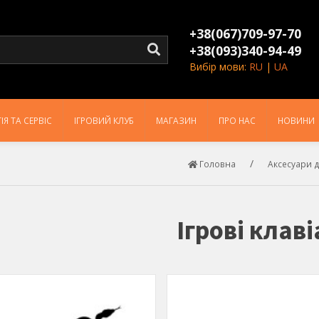
+38(067)709-97-70
+38(093)340-94-49
Вибір мови:
RU
|
UA
ІЯ ТА СЕРВІС
ІГРОВИЙ КЛУБ
МАГАЗИН
ПРО НАС
НОВИНИ
Головна
Аксесуари д
Ігрові клав