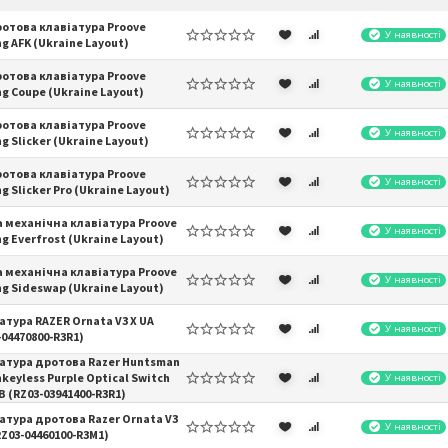
отова клавіатура Proove
У наявності
g AFK (Ukraine Layout)
отова клавіатура Proove
У наявності
g Coupe (Ukraine Layout)
отова клавіатура Proove
У наявності
g Slicker (Ukraine Layout)
отова клавіатура Proove
У наявності
g Slicker Pro (Ukraine Layout)
а механічна клавіатура Proove
У наявності
g Everfrost (Ukraine Layout)
а механічна клавіатура Proove
У наявності
g Sideswap (Ukraine Layout)
атура RAZER Ornata V3 X UA
У наявності
-04470800-R3R1)
атура дротова Razer Huntsman
nkeyless Purple Optical Switch
У наявності
B (RZ03-03941400-R3R1)
атура дротова Razer Ornata V3
У наявності
RZ03-04460100-R3M1)