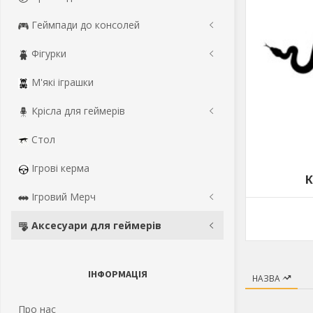
Геймпади до консолей
Фігурки
М'які іграшки
Крісла для геймерів
Стол
Ігрові керма
К
Ігровий Мерч
Аксесуари для геймерів
ІНФОРМАЦІЯ
НАЗВА
Про нас