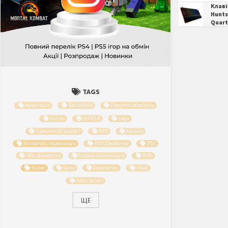
Клаві
Hunts
Quart
TAGS
Adventure
Battlefield
Почуття обов'язку
Funko
HATOR
Lego
Смертний комбат
NFS
Naruto
Nintendo перемикач
PS4 Джойстик
PS5
PS5 Джойстик
Ігрова пристань 4
RPG
Razer
Sony
Steelseries
Xbox
Xbox Series
ЩЕ