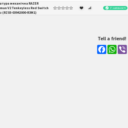
атура механічна RAZER
man V2 Tenkeyless Red Switch
У наявності
z (RZ03-03942000-R3M1)
Tell a friend!
Facebook
What