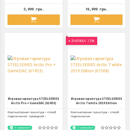
3,999 грн.
16,999 грн.
ЗНИЖКА
13%
Игровая гарнитура STEELSERIES
Игровая гарнитура STEELSERIES
Arctis Pro + GameDAC (61453)
Arctis 7 white 2019 Edition
(61508)
Компьютерная гарнитура • способ
Компьютерная гарнитура • способ
подключения: проводной •
подключения:
конструкция: полноразмерные •...
беспроводной(Wireless) •
конструкция: Полноразмерные...
У наявності
У наявності