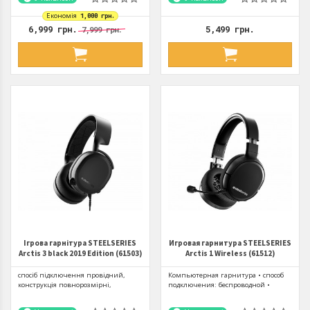
Економія
1,000 грн.
6,999 грн.
5,499 грн.
7,999 грн.
Ігрова гарнітура STEELSERIES
Игровая гарнитура STEELSERIES
Arctis 3 black 2019 Edition (61503)
Arctis 1 Wireless (61512)
спосіб підключення провідний,
Компьютерная гарнитура • способ
конструкція повнорозмірні,
подключения: беспроводной •
акустичне оформлення закриті,...
конструкция: полноразмерные •...