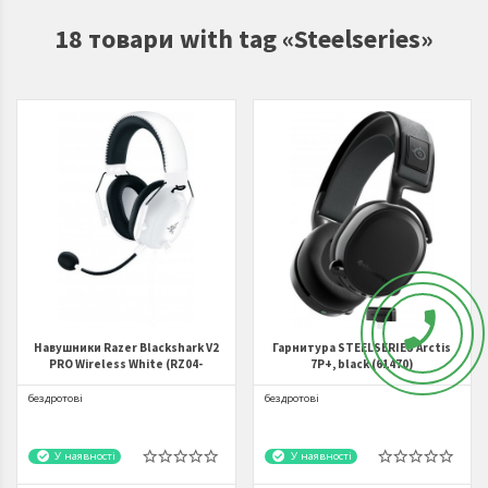
18 товари with tag «Steelseries»
Навушники Razer Blackshark V2
Гарнитура STEELSERIES Arctis
PRO Wireless White (RZ04-
7P+, black (61470)
03220300-R3M1)
бездротові
бездротові
У наявності
У наявності