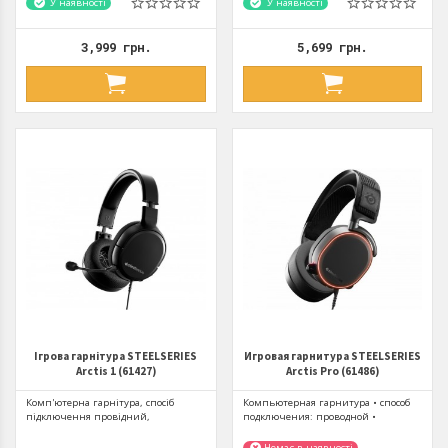
У наявності
У наявності
3,999 грн.
5,699 грн.
Ігрова гарнітура STEELSERIES
Игровая гарнитура STEELSERIES
Arctis 1 (61427)
Arctis Pro (61486)
Комп'ютерна гарнітура, спосіб
Компьютерная гарнитура • способ
підключення провідний,
подключения: проводной •
конструкція повнорозмірні,
конструкция: полноразмерные •...
акустичне...
Немає в наявності