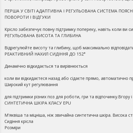
ПЕРША У СВІТІ АДАПТИВНА І РЕГУЛЬОВАНА СИСТЕМА ПОЯС
ПОВОРОТИ І ВІДГУКИ
Крісло забезпечує повну підтримку попереку, навіть коли ви си
РЕГУЛЬОВАНА ВИСОТА ТА ГЛИБИНА
Відрегулюйте висоту та глибину, щоб максимально відповідат
РЕАКТИВНИЙ НАХИЛ СИДІННЯ ДО 152°
Динамічно відкидається та вирівнюється
коли ви відкидаєтеся назад або сідаєте прямо, автоматично 
Широкий кут регулювання
для підтримки різних поз для роботи, гри та відпочинку.Вгору 
СИНТЕТИЧНА ШКІРА КЛАСУ EPU
М'яквіша та міцніша, ніж звичайна синтетична шкіра. Висока ст
Сидіння крісла
Розміри