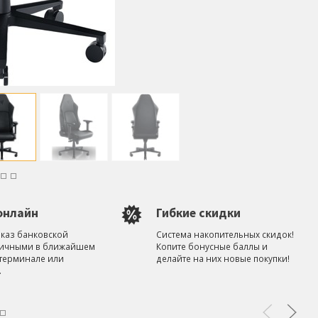
онлайн
Гибкие скидки
аказ банковской
Система накопительных скидок!
личными в ближайшем
Копите бонусные баллы и
терминале или
делайте на них новые покупки!
.