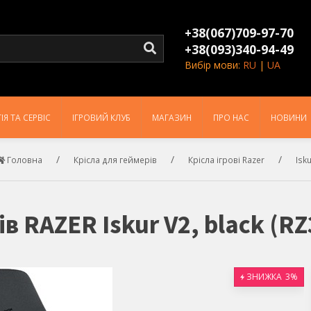
+38(067)709-97-70
+38(093)340-94-49
Вибір мови:
RU
|
UA
ІЯ ТА СЕРВІС
ІГРОВИЙ КЛУБ
МАГАЗИН
ПРО НАС
НОВИНИ
Головна
Крісла для геймерів
Крісла ігрові Razer
Isk
ів RAZER Iskur V2, black (R
ЗНИЖКА
3%