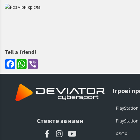
Tell a friend!
Facebook
WhatsApp
Viber
Ігрові п
PlayStation
Стежте за нами
PlayStation
XBOX