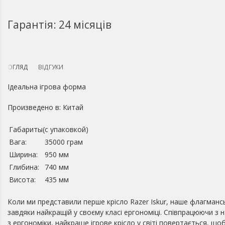
Гарантія: 24 місяців
ОГЛЯД
ВІДГУКИ
Ідеальна ігрова форма
Произведено в: Китай
Габариты(с упаковкой)
Вага:
35000 грам
Ширина:
950 мм
Глибина:
740 мм
Висота:
435 мм
Коли ми представили перше крісло Razer Iskur, наше флагмансь
завдяки найкращій у своєму класі ергономіці. Співпрацюючи з
з ергономіки, найкраще ігрове крісло у світі повертається, щоб