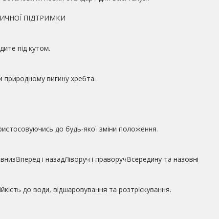
НИЧНОЇ ПІДТРИМКИ
дите під кутом.
и природному вигину хребта.
пристосовуючись до будь-якої зміни положення.
і внизВперед і назадЛіворуч і праворучВсередину та назовні
ійкість до води, відшаровування та розтріскування.