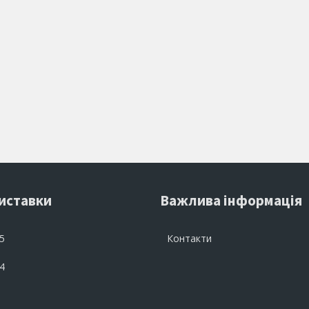
риставки
Важлива інформація
 5
Контакти
 4