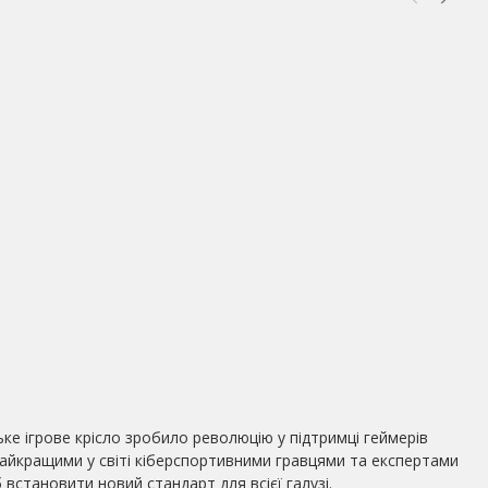
ке ігрове крісло зробило революцію у підтримці геймерів
 найкращими у світі кіберспортивними гравцями та експертами
 встановити новий стандарт для всієї галузі.