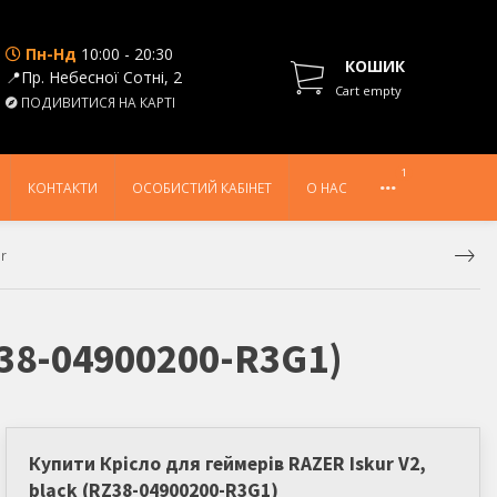
Пн-Нд
10:00 - 20:30
КОШИК
📍Пр. Небесної Сотні, 2
Cart empty
ПОДИВИТИСЯ НА КАРТІ
1
КОНТАКТИ
ОСОБИСТИЙ КАБІНЕТ
О НАС
ur
Z38-04900200-R3G1)
Купити Крісло для геймерів RAZER Iskur V2,
black (RZ38-04900200-R3G1)